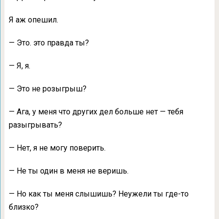
Я аж опешил.
— Это. это правда ты?
— Я, я.
— Это не розыгрыш?
— Ага, у меня что других дел больше нет — тебя
разыгрывать?
— Нет, я не могу поверить.
— Не ты один в меня не веришь.
— Но как ты меня слышишь? Неужели ты где-то
близко?