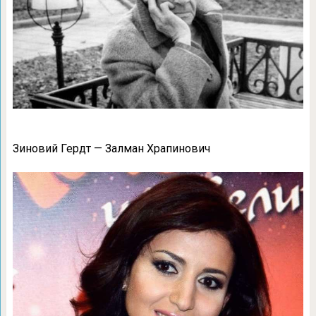
Зиновий Гердт — Залман Храпинович