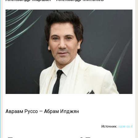
Авраам Руссо — Абрам Ипджян
Источник:
isroe.co.il