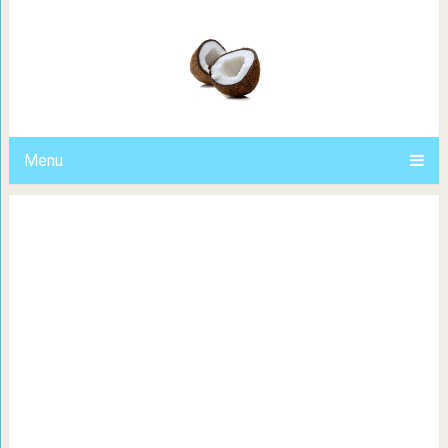
На еBay продается фотопулемет
времен Второй
Menu