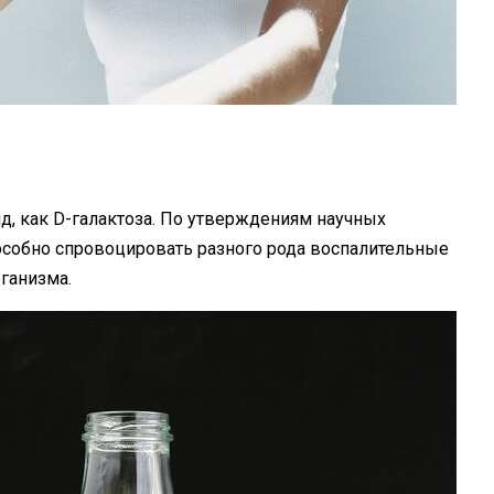
ид
, как
D-галактоза
. По утверждениям научных
собно спровоцировать разного рода воспалительные
рганизма.