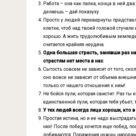
Работа – она как палка, конца в ней дв
делаешь – дай показуху.
Просто у людей перевернуты представле
клетке, чтоб над твоей головой стучали и
хорошо. А жить трудолюбивым земледел
считается крайняя неудача.
Одна большая страсть, занявши раз н
страстям нет места в нас
.
Сытость совсем не зависит от того, скол
оно вовсе не зависит от объема внешни
только от нашего отношения к ним!
Не бойся пули, которая свистит. Раз ты 
единственной пули, которая тебя убьет,
У тех людей всегда лица хороши, кто 
Простая истина, но и ее надо выстрадат
них! После побед хочется еще побед, п
добиваются. Поражения нужны народам