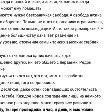
сегда в нашей власти, а значит, человек всегда
не может ему помешать.
ажется: нужна безграничная свобода. А свобода нужна
о общества. Только не в тех отношениях ограниченная,
ется солнцем незаходящим. А что такое демократия? —
ение большинству означает: равнение на
у уровню, отсечение самых тонких высоких стеблей.
ют от человека одних качеств, а для
ршенно других, ничего общего с первыми. Редок
гие.
 чутья такого нет, что вот, мол, ты заработал.
доплатишь, того не доносишь.
е десятков, даже сотен совпадающих обстоятельств
ным себе. Каждое новое совпадение лишь на немного
твенное расхождение может сразу все развалить.
у, ты зря проведешь и час, и день, и всю жизнь
.