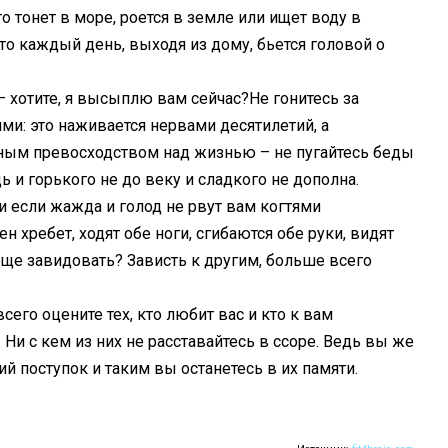
то тонет в море, роется в земле или ищет воду в
кто каждый день, выходя из дому, бьется головой о
– хотите, я высыплю вам сейчас?Не гонитесь за
ми: это наживается нервами десятилетий, а
вным превосходством над жизнью – не пугайтесь беды
ь и горького не до веку и сладкого не дополна.
и если жажда и голод не рвут вам когтями
н хребет, ходят обе ноги, сгибаются обе руки, видят
 еще завидовать? Зависть к другим, больше всего
сего оцените тех, кто любит вас и кто к вам
 Ни с кем из них не расставайтесь в ссоре. Ведь вы же
ий поступок и таким вы останетесь в их памяти.