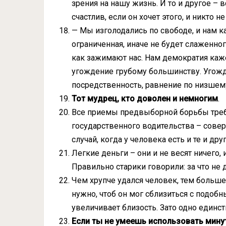
зрения на нашу жизнь. И то и другое – в
счастлив, если он хочет этого, и никто 
— Мы изголодались по свободе, и нам к
ограниченная, иначе не будет слаженног
как зажимают нас. Нам демократия каж
угождение грубому большинству. Угожд
посредственность, равнение по низшем
Тот мудрец, кто доволен и немногим
.
Все приемы предвыборной борьбы требу
государственного водительства – сове
случай, когда у человека есть и те и дру
Легкие деньги – они и не весят ничего, и
Правильно старики говорили: за что не 
Чем хрупче удался человек, тем больш
нужно, чтоб он мог сблизиться с подоб
увеличивает близость. Зато одно единс
Если ты не умеешь использовать минут