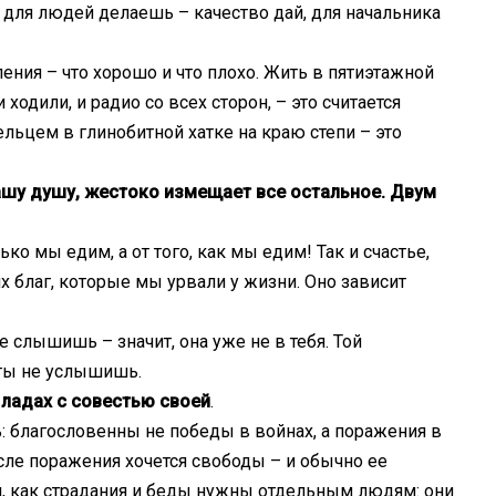
а: для людей делаешь – качество дай, для начальника
ния – что хорошо и что плохо. Жить в пятиэтажной
 ходили, и радио со всех сторон, – это считается
ьцем в глинобитной хатке на краю степи – это
ашу душу, жестоко измещает все остальное. Двум
ько мы едим, а от того, как мы едим! Так и счастье,
х благ, которые мы урвали у жизни. Оно зависит
ее слышишь – значит, она уже не в тебя. Той
 ты не услышишь.
в ладах с совестью своей
.
ь: благословенны не победы в войнах, а поражения в
осле поражения хочется свободы – и обычно ее
, как страдания и беды нужны отдельным людям: они