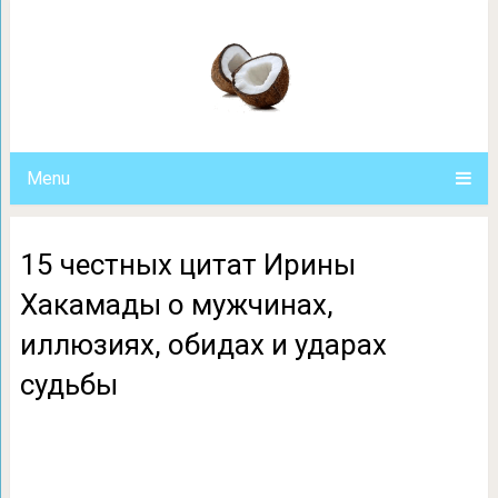
15 честных цитат Ирины Хакамады о
и ударах с
Menu
15 честных цитат Ирины
Хакамады о мужчинах,
иллюзиях, обидах и ударах
судьбы