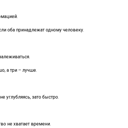
рмацией.
сли оба принадлежат одному человеку.
залеживаться.
, а три – лучше.
не углубляясь, зато быстро.
во не хватает времени.