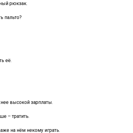
чный рюкзак.
ь пальто?
ь её.
жнее высокой зарплаты.
е – тратить.
даже на нём некому играть.