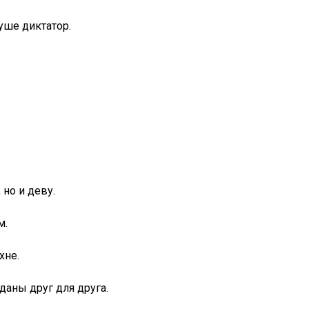
уше диктатор.
но и деву.
м.
хне.
даны друг для друга.