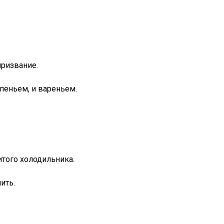
призвание.
рпеньем, и вареньем.
итого холодильника.
ить.