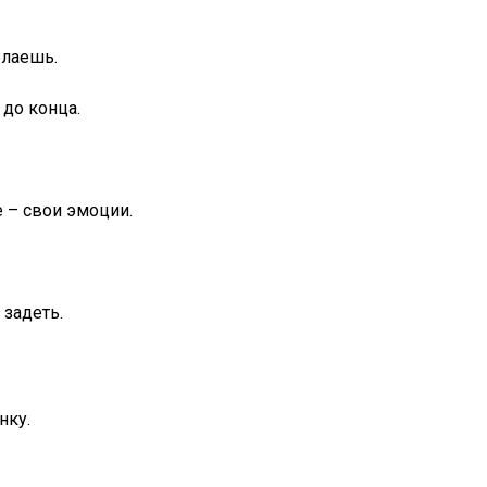
елаешь.
до конца.
 – свои эмоции.
 задеть.
нку.